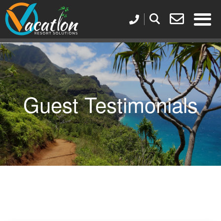
Guest Testimonials
What Our Guests Are Saying